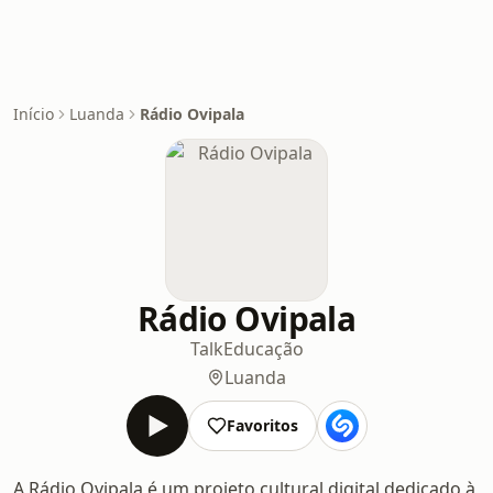
Início
Luanda
Rádio Ovipala
Rádio Ovipala
Talk
Educação
Luanda
Favoritos
A Rádio Ovipala é um projeto cultural digital dedicado à