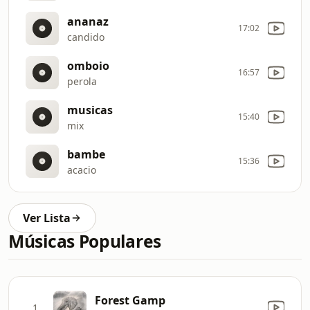
ananaz
17:02
candido
omboio
16:57
perola
musicas
15:40
mix
bambe
15:36
acacio
Ver Lista
Músicas Populares
Forest Gamp
1