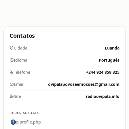
Contatos
Cidade
Luanda
Idioma
Português
Telefone
+244 924 858 325
Email
ovipalapovoseemocoes@gmail.com
Site
radioovipala.info
REDES SOCIAIS
@profile.php