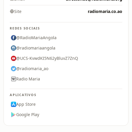
Site
radiomaria.co.ao
REDES SOCIAIS
@RadioMariaAngola
@radiomariaangola
@UCS-KvwdKI5N62yBluvZ7ZnQ
@radiomaria_ao
Radio Maria
APLICATIVOS
App Store
Google Play