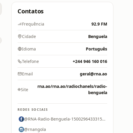
Contatos
M
Frequência
92.9 FM
Cidade
Benguela
Idioma
Português
Telefone
+244 946 160 016
Email
geral@rna.ao
rna.ao/rna.ao/radiochanels/radio-
Site
benguela
REDES SOCIAIS
@RNA-Radio-Benguela-1500296433315536
@rnangola