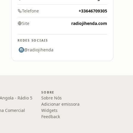
Telefone
+33646709305
Site
radiojihenda.com
REDES SOCIAIS
@radiojihenda
SOBRE
Angola - Rádio 5
Sobre Nós
Adicionar emissora
na Comercial
Widgets
Feedback