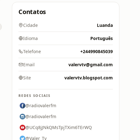
Contatos
Cidade
Luanda
Idioma
Português
Telefone
+244990845039
Email
valervtv@gmail.com
Site
valervtv.blogspot.com
REDES SOCIAIS
@radiovalerfm
@radiovalerfm
@UCq8jJNkQMsTpjTXim6TErWQ
@Valer_Tv