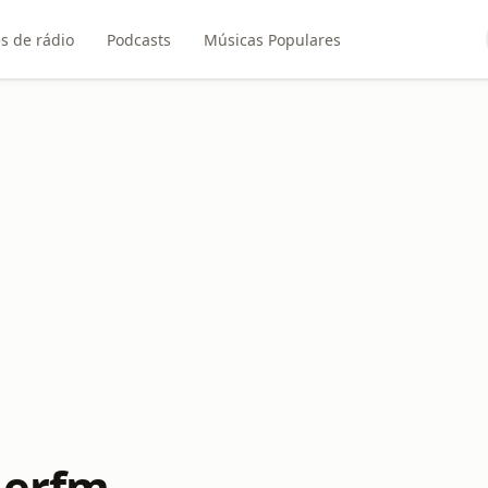
s de rádio
Podcasts
Músicas Populares
lerfm