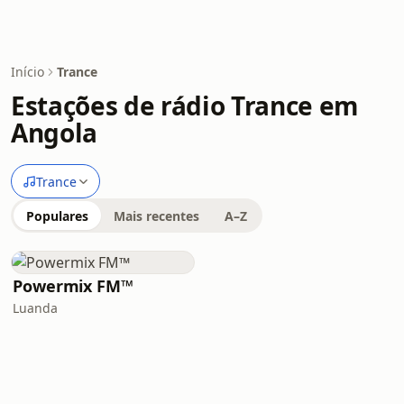
Início
Trance
Estações de rádio Trance em
Angola
Trance
Populares
Mais recentes
A–Z
Powermix FM™
Luanda